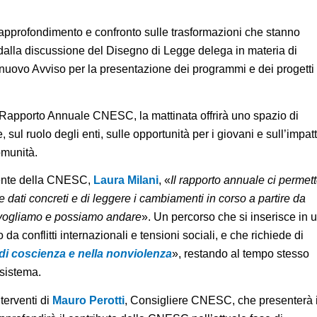
 approfondimento e confronto sulle trasformazioni che stanno
e dalla discussione del Disegno di Legge delega in materia di
al nuovo Avviso per la presentazione dei programmi e dei progetti
V Rapporto Annuale CNESC, la mattinata offrirà uno spazio di
, sul ruolo degli enti, sulle opportunità per i giovani e sull’impat
omunità.
ente della CNESC,
Laura Milani
, «
Il rapporto annuale ci permet
 e dati concreti e di leggere i cambiamenti in corso a partire da
e vogliamo e possiamo andare
». Un percorso che si inserisce in 
a conflitti internazionali e tensioni sociali, e che richiede di
 di coscienza e nella nonviolenza
», restando al tempo stesso
 sistema.
nterventi di
Mauro Perotti
, Consigliere CNESC, che presenterà i