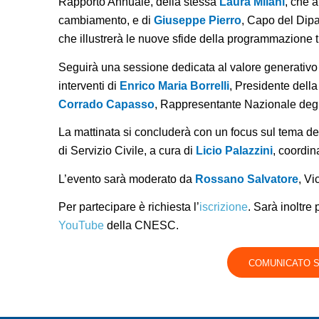
Rapporto Annuale, della stessa
Laura Milani
, che 
cambiamento, e di
Giuseppe Pierro
, Capo del Dipar
che illustrerà le nuove sfide della programmazione t
Seguirà una sessione dedicata al valore generativo d
interventi di
Enrico Maria Borrelli
, Presidente della
Corrado Capasso
, Rappresentante Nazionale degli 
La mattinata si concluderà con un focus sul tema d
di Servizio Civile, a cura di
Licio Palazzini
, coordi
L’evento sarà moderato da
Rossano Salvatore
, V
Per partecipare è richiesta l’
iscrizione
. Sarà inoltre 
YouTube
della CNESC.
COMUNICATO 